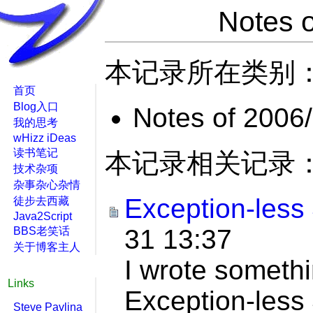
Notes o
本记录所在类别
首页
Blog入口
Notes of 2006
我的思考
wHizz iDeas
读书笔记
本记录相关记录
技术杂项
杂事杂心杂情
Exception-less
徒步去西藏
Java2Script
31 13:37
BBS老笑话
关于博客主人
I wrote someth
Links
Exception-less
Steve Pavlina