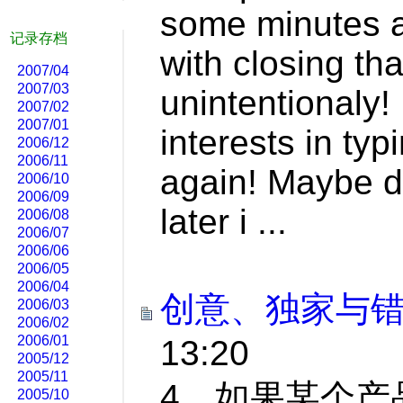
some minutes 
记录存档
with closing th
2007/04
2007/03
unintentionaly! 
2007/02
2007/01
interests in typ
2006/12
2006/11
again! Maybe d
2006/10
2006/09
later i ...
2006/08
2006/07
2006/06
2006/05
2006/04
创意、独家与
2006/03
2006/02
2006/01
13:20
2005/12
2005/11
4，如果某个产
2005/10