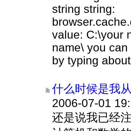
string string:
browser.cache.
value: C:\your 
name\ you can 
by typing about
什么时候是我
2006-07-01 19
还是说我已经