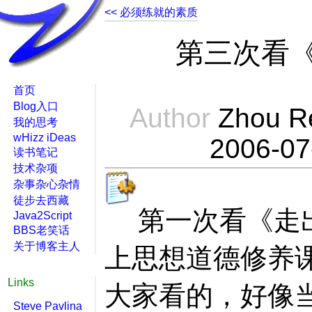
<< 必须练就的素质
第三次看
首页
Blog入口
Author
Zhou R
我的思考
wHizz iDeas
2006-07
读书笔记
技术杂项
杂事杂心杂情
徒步去西藏
第一次看《走
Java2Script
BBS老笑话
关于博客主人
上思想道德修养
Links
大家看的，好像
Steve Pavlina