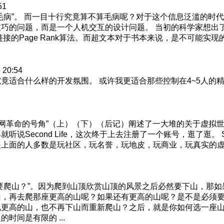
51
毛病”。 而一目十行究竟算不算毛病呢？对于这个信息泛滥的时代
巧的问题，而是一个人机交互的设计问题。 当初的科学家想出
本链接的Page Rank算法。而超文本对于书本来说，是不可能实
 20:54
竟适合什么样的开发氛围。 或许我更适合那些控制在4~5人的
维互联网革命的号角”（上）（下）（后记）阐述了一大堆的关于虚拟世界（
Second Life，这次终于上去注册了一个账号，逛了逛。 Sec
是上面的人多数是玩社区，玩名誉，玩地皮，玩商业，玩真实的
要爬山？”。因为爬到山顶欣赏山顶的风景之后必然要下山，那
山，再去爬那座更高的山呢？如果还有更高的山呢？是不是必须
现更高的山，也不再下山而重新爬山？之后，就是你如何选一座
时间是有限的 ...