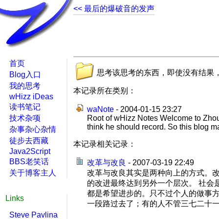
<< 最后的爆破音的发声
首页
思考该思考的东西，即使没有结果
Blog入口
我的思考
本记录所在类别：
wHizz iDeas
读书笔记
waNote
- 2004-01-15 23:27
技术杂项
Root of wHizz Notes Welcome to Zhou R
think he should record. So this blog ma
杂事杂心杂情
徒步去西藏
本记录相关记录：
Java2Script
BBS老笑话
改革与改良
- 2007-03-19 22:49
关于博客主人
改革与改良其实是两种向上的方式。
的改进最终达到另外一个层次。 社会
都是希望进步的。只不过个人的做事方
Links
一段路过去了；有的人不管三七二十一，
Steve Pavlina