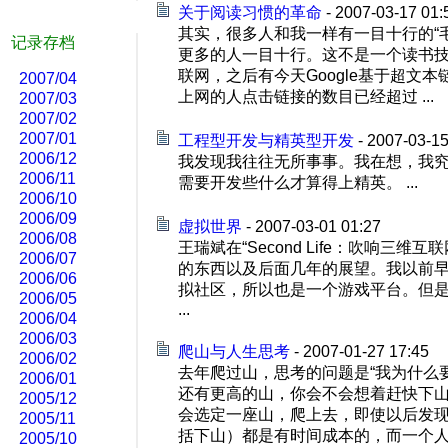
关于阅读习惯的革命
- 2007-03-17 01:
其实，很多人和我一样有一目十行的“
记录存档
更多的人一目十行。这不是一个读书技
联网，之后有今天Google基于超文
2007/04
上网的人点击链接的数目已经超过 ...
2007/03
2007/02
2007/01
工程型开发与精英型开发
- 2007-03-15
2006/12
我发现我往往无所事事。我在想，我究
2006/11
需要开发些什么才算得上精英。 ...
2006/10
2006/09
虚拟世界
- 2007-03-01 01:27
2006/08
王瑞斌在“Second Life：吹响三
2006/07
的东西以及后面几年的展望。我以前早就听说
2006/06
拟社区，所以也是一个游戏平台。但
2006/05
...
2006/04
2006/03
爬山与人生思考
- 2007-01-27 17:45
2006/02
去年爬过山，思考的问题是“我为什么
2006/01
还有更高的山，你会不会想着赶快下
2005/12
会选定一座山，爬上去，即使以后发
2005/11
括下山）都是有时间成本的，而一个人的
2005/10