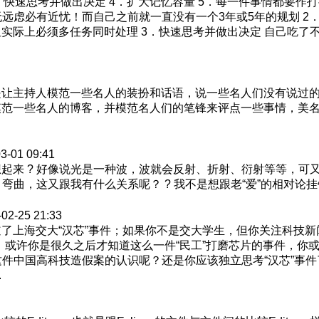
3．快速思考并做出决定 4．扩大记忆容量 5．每一件事情都要作
无远虑必有近忧！而自己之前就一直没有一个3年或5年的规划 2
实际上必须多任务同时处理 3．快速思考并做出决定 自己吃了
让主持人模范一些名人的装扮和话语，说一些名人们没有说过的
范一些名人的博客，并模范名人们的笔锋来评点一些事情，美名
3-01 09:41
起来 ? 好像说光是一种波，波就会反射、折射、衍射等等，可
，这又跟我有什么关系呢？ ? 我不是想跟老“爱”的相对论挂钩 12月1
-02-25 21:33
了上海交大“汉芯”事件；如果你不是交大学生，但你关注科技新
；或许你是很久之后才知道这么一件“民工”打磨芯片的事件，你
这件中国高科技造假案的认识呢？还是你应该独立思考“汉芯”事件
.