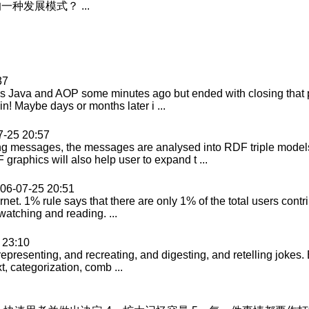
种发展模式？ ...
37
s Java and AOP some minutes ago but ended with closing that pa
in! Maybe days or months later i ...
7-25 20:57
ting messages, the messages are analysed into RDF triple mode
raphics will also help user to expand t ...
06-07-25 20:51
rnet. 1% rule says that there are only 1% of the total users contri
 watching and reading. ...
 23:10
representing, and recreating, and digesting, and retelling jokes. 
, categorization, comb ...