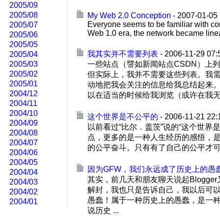
2005/09
2005/08
My Web 2.0 Conception
- 2007-01-05
Everyone seems to be familiar with co
2005/07
Web 1.0 era, the network became linea
2005/06
2005/05
我其实并不需要列表
- 2006-11-29 07:
2005/04
2005/03
一些站点（譬如新闻站点CSDN）上
2005/02
但实际上，我并不需要这些列表。我
2005/01
动地把我会关注的信息给我总结起来。
2004/12
以在适当的时候给我浏览（或许在我无所事
2004/11
2004/10
这个世界是不公平的
- 2006-11-21 22:
2004/09
以前看过“比尔．盖茨”说的“这个世
2004/08
点，更多的是一种人生经历的感悟，是
2004/07
的公平奋斗。只有有了自己的公平才可以
2004/06
2004/05
因为GFW，我们永远成了历史上的愚
2004/04
其实，前几天和朋友聊天说起Blogge
2004/03
解封，我也只是告诉自己，我以后可以不必
2004/02
愚蠢！属于一种历史上的愚蠢，是一种
2004/01
说历史 ...