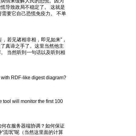
报病情来缓解人民的恐慌。因为
慌导致政局不稳定了。 这就是
需要它自己恐慌免疫力。 不单
妄，若见诸相非相，即见如来”，
住了真谛之手了。这里当然他主
理解。 当然听到一句话以及听到相
T with RDF-like digest diagram?
tool will monitor the first 100
t？如何在服务器端协调？如何保证
“流氓”呢（当然这里面的计算