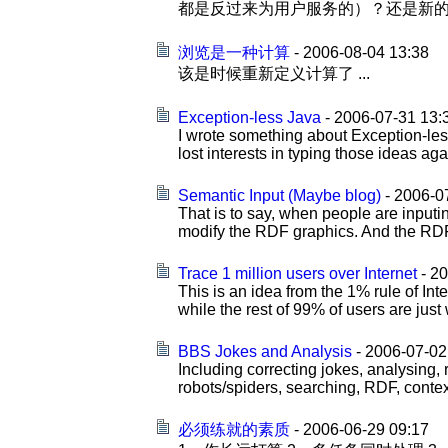
都是反过来为用户服务的）？还是新的一
浏览是一种计算
- 2006-08-04 13:38
该是时候重新定义计算了 ...
Exception-less Java
- 2006-07-31 13:
I wrote something about Exception-les
lost interests in typing those ideas aga
Semantic Input (Maybe blog)
- 2006-0
That is to say, when people are inpu
modify the RDF graphics. And the RDF g
Trace 1 million users over Internet
- 20
This is an idea from the 1% rule of Inte
while the rest of 99% of users are just
BBS Jokes and Analysis
- 2006-07-02
Including correcting jokes, analysing, 
robots/spiders, searching, RDF, context
必须练就的素质
- 2006-06-29 09:17