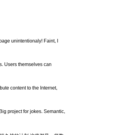
ge unintentionaly! Faint, I
ls. Users themselves can
bute content to the Internet,
Big project for jokes. Semantic,