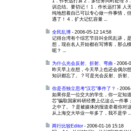
1．作长远打算 2．多任务同时处理 
训总结。要切记！ 1．作长远打算 人
纯地想着自己可以专心做一件事情，但
遇了！ 4．扩大记忆容量 ...
全民乱博
- 2006-05-12 14:58
记得台湾有个综艺节目叫全民乱讲，是
想，现在名人开始都在写博客，那么模
呢？ ...
为什么光会反射、折射、弯曲
- 2006-0
昨天早上在想，今天早上也还会偶尔想
知识都忘了。 ? 可是光会反射、折射、弯曲
你是否独立思考“汉芯”事件了？
- 2006
如果你是一位交大的学生，你一定知道
芯”骗取国家科研经费上亿这么一件事
之中了。 ? 是被媒体的报道牵着你对
从上海交大毕业一年多了，我不是学 ..
两行比较Editor
- 2006-01-16 15:18