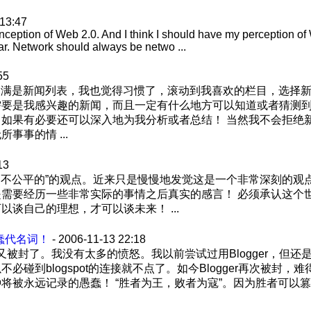
 13:47
nception of Web 2.0. And I think I should have my perception of
r. Network should always be netwo ...
55
列满是新闻列表，我也觉得习惯了，滚动到我喜欢的栏目，选择
需要是我感兴趣的新闻，而且一定有什么地方可以知道或者猜测
如果有必要还可以深入地为我分析或者总结！ 当然我不会拒绝
事的情 ...
13
界是不公平的”的观点。近来只是慢慢地发觉这是一个非常深刻的
需要经历一些非常实际的事情之后真实的感言！ 必须承认这个
谈自己的理想，才可以谈未来！ ...
蠢代名词！
- 2006-11-13 22:18
r又被封了。我没有太多的愤怒。我以前尝试过用Blogger，但还是
碰到blogspot的连接就不点了。如今Blogger再次被封，
将被永远记录的愚蠢！ “胜者为王，败者为寇”。因为胜者可以