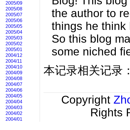
Blog! This blog
2005/09
2005/08
the author to re
2005/07
2005/06
things he think
2005/05
2005/04
So this blog ma
2005/03
2005/02
some niched fiel
2005/01
2004/12
2004/11
本记录相关记录
2004/10
2004/09
2004/08
2004/07
2004/06
2004/05
Copyright
Zh
2004/04
2004/03
Rights 
2004/02
2004/01