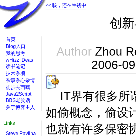
<< 咳，还在生锈中
创新
首页
Blog入口
Author
Zhou R
我的思考
wHizz iDeas
2006-09
读书笔记
技术杂项
杂事杂心杂情
徒步去西藏
IT界有很多所
Java2Script
BBS老笑话
关于博客主人
如偷概念，偷设
Links
也就有许多保密
Steve Pavlina