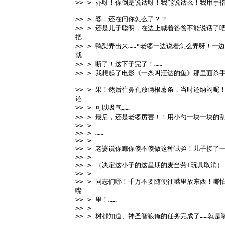
>> > 办呀！你倒是说话呀！我能说话么！我用手
>> > 婆，还在问你怎么了？？ 
>> > 还是儿子聪明，在边上喊着爸爸不能说话了
把 
>> > 鸭梨弄出来……"老婆一边说着怎么弄呀！
就 
>> > 断了！这下子完了！…… 
>> > 我想起了电影《一条叫汪达的鱼》那里面杀
>> > 果！然后往鼻孔放俩根薯条，当时还纳闷呢
还 
>> > 可以吸气…… 
>> > 最后，还是老婆厉害！！用小勺一块一块的
>> > 
>> > …… 
>> > 
>> > 老婆说你瞧你傻不傻做这种试验！儿子接了
>> > 
>> > （决定这小子的这星期的麦当劳+玩具取消）
>> > 
>> > 同志们哪！千万不要随便往嘴里放东西！哪
嘴 
>> > 里！…… 
>> > 
>> > 树都知道、神圣智狼俺的任务完成了……就是