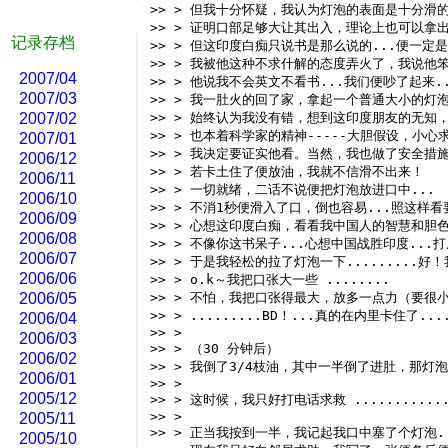
>> > 但我十分怀疑，我认为灯泡的表面是十分滑
>> > 证明口部足够大让其出入，理论上也可以拿
记录存档
>> > 但这印度白痴只说书是那么说的...便一定是
>> > 我被他这种不求什解的态度弄火了，我说他笨
2007/04
>> > 他说我不会英文不看书...我们便吵了起来..
2007/03
>> > 我一肚火的回了家，拿起一个普通大小的灯
2007/02
>> > 始终认为我没有错，想到这印度朋友的无知，
>> > 也本着科学家的精神-----大胆假设，小心
2007/01
>> > 我决定要证实他看。当然，我也做了安全措施
2006/12
>> > 若卡土住了便放油，我就不信滑不出来！ 
2006/11
>> > 一切就绪，二话不说便把灯泡放进口中... 
2006/10
>> > 不消1秒便滑入了口，倒也容易...照这样
2006/09
>> > 心想这印度白痴，看看我中国人的智慧和胆
2006/08
>> > 不像你这书呆子...心想中国战胜印度...
2006/07
>> > 于是我轻松的拉了灯泡一下.........好！我
2006/06
>> > o.k～我把口张大一些 ........ 
2006/05
>> > 不怕，我把口张得最大，放多一点力（要很
>> > .........BD！...真的在内里卡住了...
2006/04
>> > 
2006/03
>> > （30 分钟后） 
2006/02
>> > 我倒了3/4枝油，其中一半倒了进肚，那灯泡
2006/01
>> > 
2005/12
>> > 这时候，我只好打电话求救 .............
>> > 
2005/11
>> > 正当我按到一半，我记起我口中塞了个灯泡.
2005/10