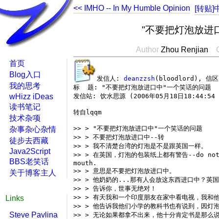
<< IMHO -- In My Humble Opinion
[转贴
"不要把灯泡放进
Author
Zhou Renjian
首页
Blog入口
发信人: 
deanzzsh
(bloodlord), 信区
我的思考
标  题: "不要把灯泡放进口中"一个笑话的问题 
wHizz iDeas
发信站: 饮水思源 (2006年05月18日18:44:54
读书笔记
转自lqqm
技术杂项
>> > "不要把灯泡放进口中"一个笑话的问题 
杂事杂心杂情
>> > 不要把灯泡放进口中--转 
徒步去西藏
>> > 我不清楚台湾的灯泡是不是跟英国一样。 
Java2Script
>> > 在英国，灯泡的包装纸上都有警告--do not pu
BBS老笑话
mouth. 
>> > 意思是不要把灯泡放进口中。 
关于博客主人
>> > 他奶奶的...那有人会放这东西进口中？英国
>> > 告诉你，世事无绝对！ 
>> > 有天我和一个印度朋友在家中看电视，我和
Links
>> > 他告诉我他们小学的教科书也有说到，因灯
Steve Pavlina
>> > 无论如果都拿不出来，他十分肯定书是那么说