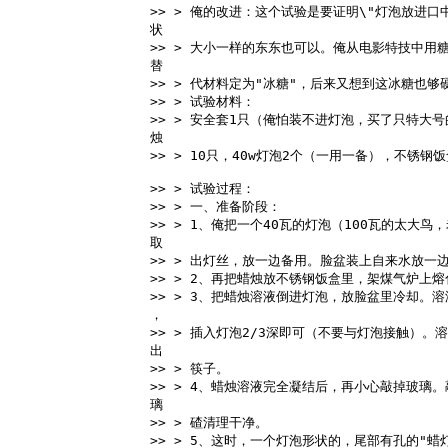
>> > 俺的改进：这个试验是要证明\"灯泡放进
状 
>> > 大小一样的东东也可以。俺从电影特技中用
替 
>> > 代材料定为"冰糖"，后来又想到这冰糖也够
>> > 试验材料： 
>> > 安全套1只（俺怕装不进灯泡，买了只特大
烛 
>> > 10只，40w灯泡2个（一用一备），不锈钢
>> > 试验过程： 
>> > 一、准备阶段： 
>> > 1、俺把一个40瓦的灯泡（100瓦的太大
取 
>> > 出灯丝，放一边备用。脸盆装上自来水放一
>> > 2、再把蜡烛放不锈钢饭盒里，架煤气炉上
>> > 3、把蜡烛溶液倒进灯泡，放脸盆里冷却。
， 
>> > 插入灯泡2/3深即可（不要与灯泡接触）
出 
>> > 筷子。 
>> > 4、蜡烛溶液完全凝结后，再小心敲掉玻璃
璃 
>> > 碴清理干净。 
>> > 5、这时，一个灯泡形状的，尾部有孔的"蜡