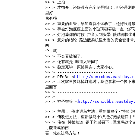
>> > 上拍 
>> > 才拍开，还好没有完全刺烂嘴巴，但还是划伤
里好 
像有很 
>> > 重要的血管，早知道就不试验了，还好只是
>> > 手被灯泡底座上面的小玻璃碴弄破一点 也不
>> > 灯泡爆炸的时候 声音大到头晕 眼睛都快出
>> > 意外的结论 路边贩卖机里出售的安全套非
两 
个，就 
>> > 不会弄破嘴了。 
>> > 还有就是 味道太难闻了 
>> > 鉴定完毕，原帖属实，大家小心。 
>> > ----------------------- 
>> > PFeBr <
http://sonicbbs.eastday.c
>> > 上次家里换坏掉灯泡时，我也拿着一个换下
里面塞 
>> > ------------------------- 
>> > 
>> > 神圣智狼 <
http://sonicbbs.eastda
>> > 主题： 俺改进鸟方法，重新做鸟个\"把灯
>> > 俺改进方法，重新做鸟个\"把灯泡放进口中
>> > 俺在 树都知道 铜子的感召下，重复鸟这
可能造成的伤 
害，俺改进鸟方法！ 