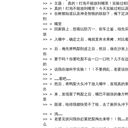
>> > 主题： 真的！灯泡不能放到嘴里！实验过程
>> > 真的！灯泡不能放到嘴里！今天实验过程以
>> > 在树都知道以及神圣智狼的鼓励下，俺下定
到 
>> > 嘴里 
>> > 回家路上，想着以防万一、前车之鉴，咱先
放 
>> > 入嘴中，确定之后，俺就直奔水果摊，对比
>> > 后，俺先将鸭梨削皮之后，然后，做在沙发
你 
>> > 要干吗？你要吃梨不会一口一口吃？儿子在
的 
>> > 说我在做科学实验！！！不要捣乱，老婆说
>> > 
>> > ……看吧…… 
>> > 然后，将鸭梨大头冲下放入嘴中，发现真的
出 
>> > 来，发现塞了鸭梨之后，嘴巴不能张的像方
里 
>> > 面灌，呛得我都快受不了啦，去了厕所头冲
>> > 淌…… 
>> > 老婆见状问我你赶紧把梨掏出来呀！！我…
么 