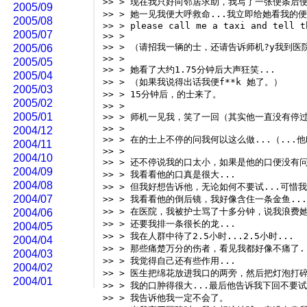
>> > 现在我只好向邻居求助，我写了一张便条后
2005/09
>> > 她一见我便大呼救命...我立即给她看我的便条
2005/08
>> > please call me a taxi and tell t
2005/07
>> > 
>> > （请招我一辆的士，还请告诉师机?y我到医
2005/06
>> > 
2005/05
>> > 她看了大约1.75分钟后大声狂笑... 
2005/04
>> > （如果我说得出话我便f**k 她了。） 
2005/03
>> > 15分钟后，的士来了。 
2005/02
>> > 
2005/01
>> > 师机一见我，笑了一回（其实他一直没有停
>> > 
2004/12
>> > 在的士上不停的问我何以这么做...（...他
2004/11
>> > 
2004/10
>> > 还不停说我的口太小，如果是他的口便没有问
2004/09
>> > 我看看他的口真是很大... 
2004/08
>> > 但我好想告诉他，无论如何不要试...可惜
2004/07
>> > 我看看他的倒后镜，我好像含住一条金鱼...
>> > 在医院，我被护士骂了十多分钟，说我浪费
2004/06
>> > 还要我排一条很长的龙... 
2004/05
>> > 我在人群中待了2.5小时...2.5小时... 
2004/04
>> > 那些痛楚万分的伤者，看见我都好像不痛了.
2004/03
>> > 我觉得自己还有些作用... 
2004/02
>> > 医生把绵花放进我口的两旁，然后把灯泡打碎.
2004/01
>> > 我的口肿得很大...最后他告诉我下回不要
>> > 我告诉他我一定不会了。 