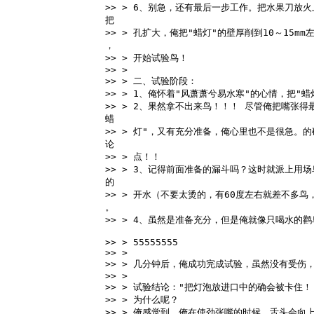
>> > 6、别急，还有最后一步工作。把水果刀放
把 
>> > 孔扩大，俺把"蜡灯"的壁厚削到10～15m
， 
>> > 开始试验鸟！ 
>> > 
>> > 二、试验阶段： 
>> > 1、俺怀着"风萧萧兮易水寒"的心情，把"
>> > 2、果然拿不出来鸟！！！ 尽管俺把嘴张得最
蜡 
>> > 灯"，又有充分准备，俺心里也不是很急。
论 
>> > 点！！ 
>> > 3、记得前面准备的漏斗吗？这时就派上用
的 
>> > 开水（不要太烫的，有60度左右就差不多
。 
>> > 4、虽然是准备充分，但是俺就像只喝水的
>> > 55555555 
>> > 
>> > 几分钟后，俺成功完成试验，虽然没有受伤
>> > 
>> > 试验结论："把灯泡放进口中的确会被卡住！
>> > 为什么呢？ 
>> > 俺感觉到，俺在使劲张嘴的时候，舌头会向