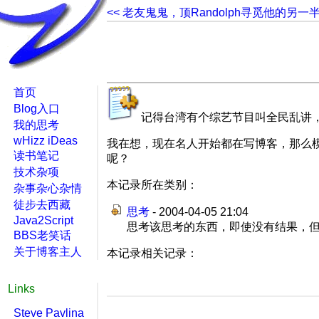
<< 老友鬼鬼，顶Randolph寻觅他的另一
首页
Blog入口
记得台湾有个综艺节目叫全民乱讲
我的思考
wHizz iDeas
我在想，现在名人开始都在写博客，那么模
读书笔记
呢？
技术杂项
本记录所在类别：
杂事杂心杂情
徒步去西藏
思考
- 2004-04-05 21:04
Java2Script
思考该思考的东西，即使没有结果，但思
BBS老笑话
关于博客主人
本记录相关记录：
Links
Steve Pavlina