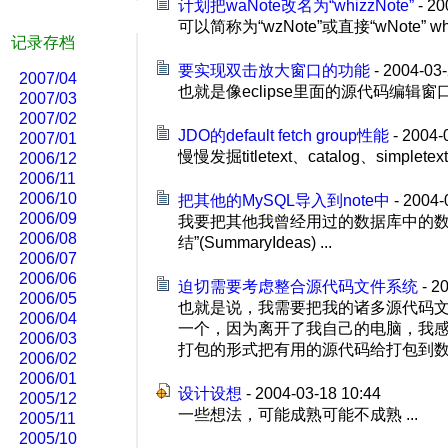
计划把waNote改名为“whizzNote”
- 20
可以简称为“wzNote”或直接“wNote” wh
记录存档
要实现双击放大窗口的功能
- 2004-03-
2007/04
也就是像eclipse里面的源代码编辑窗口
2007/03
2007/02
JDO的default fetch group性能
- 2004-
2007/01
慢慢发掘titletext、catalog、s
2006/12
2006/11
2006/10
把其他的MySQL导入到note中
- 2004-
2006/09
我要把其他我曾经用过的数据库中的数据导
2006/08
结”(SummaryIdeas) ...
2006/07
2006/06
迫切需要考虑整合源代码文件系统
- 2
2006/05
也就是说，我需要把我的诸多源代码文
2006/04
一个，因为离开了我自己的电脑，我
2006/03
打包的形式把有用的源代码给打包到数据
2006/02
2006/01
设计设想
- 2004-03-18 10:44
2005/12
一些想法，可能成熟可能不成熟 ...
2005/11
2005/10